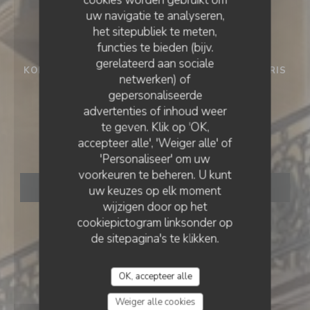
uw navigatie te analyseren,
het sitepubliek te meten,
functies te bieden (bijv.
gerelateerd aan sociale
KOFFIESHOP - BAR - RESTAURANT - JAZZ
•
PARIS
netwerken) of
gepersonaliseerde
Le Grand Comptoir
LE GRAND COMPTOIR D'ANVERS
advertenties of inhoud weer
te geven. Klik op 'OK,
d'Anvers
accepteer alle', 'Weiger alle' of
'Personaliseer' om uw
voorkeuren te beheren. U kunt
RESERVEER EEN TAFEL
uw keuzes op elk moment
wijzigen door op het
cookiepictogram linksonder op
de sitepagina's te klikken.
OK, accepteer alle
Weiger alle cookies