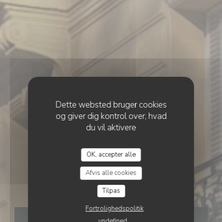
Dette websted bruger cookies
og giver dig kontrol over, hvad
du vil aktivere
•
PARIS
Le Grand Comptoir
OK, accepter alle
LE GRAND COMPTOIR D'ANVERS
Afvis alle cookies
d'Anvers
Tilpas
Fortrolighedspolitik
BOOK ET BORD
undefined