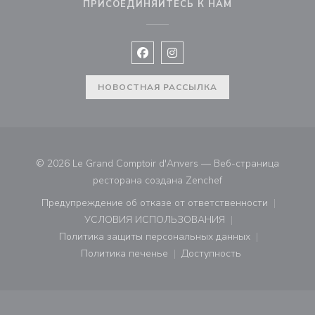
ПРИСОЕДИНЯЙТЕСЬ К НАМ
Facebook ((открывается в новом 
Instagram ((открывается в н
НОВОСТНАЯ РАССЫЛКА
© 2026 Le Grand Comptoir d'Anvers — Веб-страница
((открывается в нов
ресторана создана
Zenchef
Предупреждение об отказе от ответственности
((открывается в новом окне))
УСЛОВИЯ ИСПОЛЬЗОВАНИЯ
((открывается в новом окне))
Политика защиты персональных данных
((открывается в новом окне))
Политика печенье
Доступность
((открывается в новом окне))
((открывается в новом