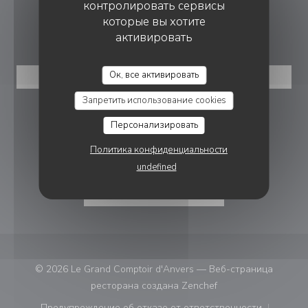
контролировать сервисы
которые вы хотите
БРОНИРОВАНИЕ
активировать
LE GRAND COMPTOIR D'ANVERS
Ок, все активировать
ЗАБРОНИРОВАТЬ СТОЛИК
Запретить использование cookies
ПРИСОЕДИНЯЙТЕСЬ К НАМ
Персонализировать
Политика конфиденциальности
Facebook ((открывается в новом 
Instagram ((открывается в н
undefined
НОВОСТНАЯ РАССЫЛКА
© 2026 Le Grand Comptoir d'Anvers — Веб-страница
((открывается в нов
ресторана создана
Zenchef
Предупреждение об отказе от ответственности