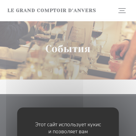
Панель управления cookies
LE GRAND COMPTOIR D'ANVERS
События
Le Grand Comptoir d'Anvers
Этот сайт использует кукис
((открывается в ново
2 Pl. d'Anvers 75009 Paris
и позволяет вам
01 53 20 98 78