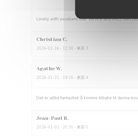
Lovely with excellent staff service and JAZz mercred
Christian
C
2026-02-16
- 12:30 - 来宾 3
Agathe
W
2026-01-21
- 19:15 - 来宾 4
Det er alltid fantastisk å komme tilbake til denne k
Jean-Paul
R
2026-01-02
- 20:30 - 来宾 5