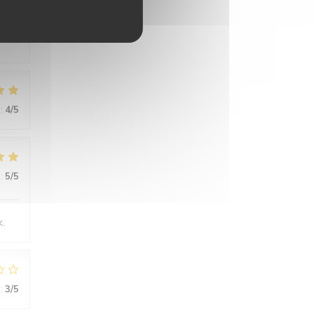
:
4
/5
:
5
/5
k.
:
3
/5