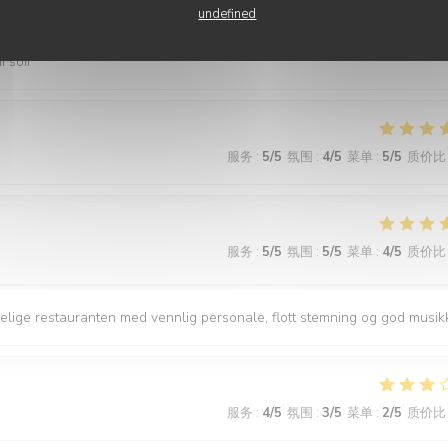
undefined
i soir
服务
:
5
/5
氛围
:
4
/5
菜单
:
5
/5
质价比
服务
:
5
/5
氛围
:
5
/5
菜单
:
4
/5
质价比
oselige restauranten med vennlig personale, flott stemning og god musik
服务
:
4
/5
氛围
:
3
/5
菜单
:
2
/5
质价比