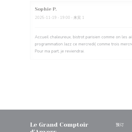
Sophie
P
2025-11-19
- 19:00 - 来宾 1
Accueil chaleureux, bistrot parisien comme on les a
programmation Jazz ce mercredi( comme trois mercre
Pour ma part, je reviendrai.
Le Grand Comptoir
预订
d'Anvers