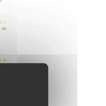
js
:
4
/5
:
5
/5
eza!
:
5
/5