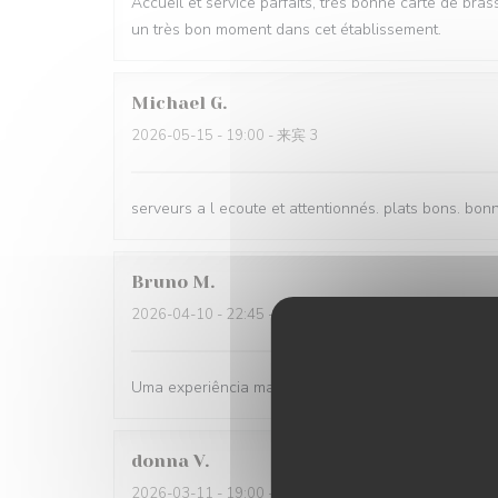
Accueil et service parfaits, très bonne carte de bras
un très bon moment dans cet établissement.
Michael
G
2026-05-15
- 19:00 - 来宾 3
serveurs a l ecoute et attentionnés. plats bons. bo
Bruno
M
2026-04-10
- 22:45 - 来宾 2
Uma experiência maravilhosa! Um atendimento muito 
donna
V
2026-03-11
- 19:00 - 来宾 4