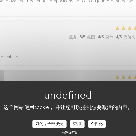
serie avec de très bonnes propositions de plats du jour. Bref on passe t
服务
:
5
/5
氛围
:
4
/5
菜单
:
4
/5
质价比
nne ambiance
服务
:
5
/5
氛围
:
5
/5
菜单
:
5
/5
质价比
simpático e atencioso. A comida é deliciosa! A voltar com toda a cert
这个网站使用cookie， 并让您可以控制想要激活的内容。
LE GRAND COMPTOIR D'ANVERS
好的，全部接受
禁用
个性化
保密政策
服务
:
5
/5
氛围
:
5
/5
菜单
:
5
/5
质价比