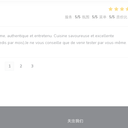
服务
:
5
/5
氛围
:
5
/5
菜单
:
5
/5
质价比
ime, authentique et entretenu. Cuisine savoureuse et excellente
dis par mois).Je ne vous conseille que de venir tester par vous-même.
1
2
3
关注我们